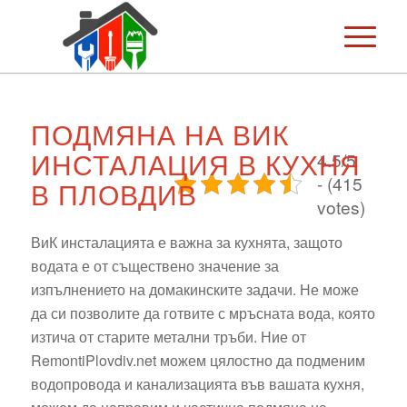
ПОДМЯНА НА ВИК
ИНСТАЛАЦИЯ В КУХНЯ
4.5/5
- (415
В ПЛОВДИВ
votes)
ВиК инсталацията е важна за кухнята, защото
водата е от съществено значение за
изпълнението на домакинските задачи. Не може
да си позволите да готвите с мръсната вода, която
изтича от старите метални тръби. Ние от
RemontiPlovdiv.net можем цялостно да подменим
водопровода и канализацията във вашата кухня,