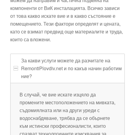
можем да направим и частична подмяна на
компоненти от ВиК инсталацията. Всичко зависи
от това какво искате вие и в какво състояние е
помещението. Тези фактори определят и цената,
като се взимат предвид още материалите и труда,
които са вложени.
За какви услуги можете да разчитате на
RemontiPlovdiv.net и по какъв начин работим
ние?
В случай, че вие искате изцяло да
промените местоположението на мивката,
съдомиялната или на други уреди с
водоснабдяване, трябва да се обърнете
към истински професионалисти, които
спазват технологичните изисквания за