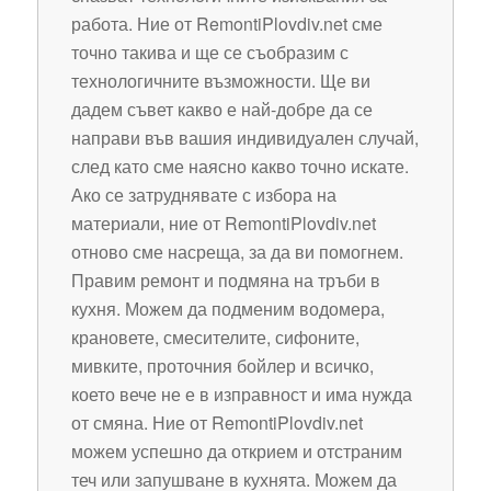
работа. Ние от RemontiPlovdiv.net сме
точно такива и ще се съобразим с
технологичните възможности. Ще ви
дадем съвет какво е най-добре да се
направи във вашия индивидуален случай,
след като сме наясно какво точно искате.
Ако се затруднявате с избора на
материали, ние от RemontiPlovdiv.net
отново сме насреща, за да ви помогнем.
Правим ремонт и подмяна на тръби в
кухня. Можем да подменим водомера,
крановете, смесителите, сифоните,
мивките, проточния бойлер и всичко,
което вече не е в изправност и има нужда
от смяна. Ние от RemontiPlovdiv.net
можем успешно да открием и отстраним
теч или запушване в кухнята. Можем да