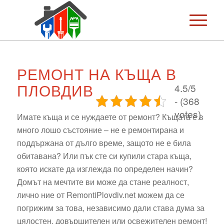
РЕМОНТ НА КЪЩА В
ПЛОВДИВ
4.5/5
- (368
votes)
Имате къща и се нуждаете от ремонт? Къщата е в
много лошо състояние – не е ремонтирана и
поддържана от дълго време, защото не е била
обитавана? Или пък сте си купили стара къща,
която искате да изглежда по определен начин?
Домът на мечтите ви може да стане реалност,
лично ние от RemontiPlovdiv.net можем да се
погрижим за това, независимо дали става дума за
цялостен, довършителен или освежителен ремонт!