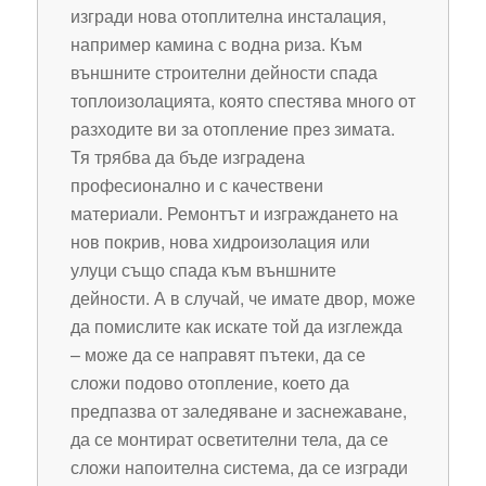
изгради нова отоплителна инсталация,
например камина с водна риза. Към
външните строителни дейности спада
топлоизолацията, която спестява много от
разходите ви за отопление през зимата.
Тя трябва да бъде изградена
професионално и с качествени
материали. Ремонтът и изграждането на
нов покрив, нова хидроизолация или
улуци също спада към външните
дейности. А в случай, че имате двор, може
да помислите как искате той да изглежда
– може да се направят пътеки, да се
сложи подово отопление, което да
предпазва от заледяване и заснежаване,
да се монтират осветителни тела, да се
сложи напоителна система, да се изгради